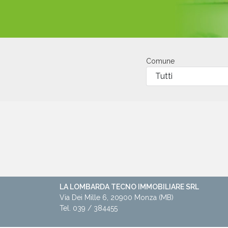
Comune
LA LOMBARDA TECNO IMMOBILIARE SRL
Via Dei Mille 6, 20900 Monza (MB)
Tel. 039 / 384455