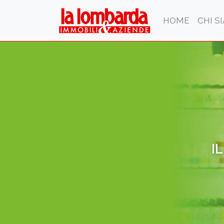
(CURRE
HOME
CHI S
I