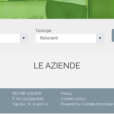
Tipologia
LE AZIENDE
REA MB-1052878
Privacy
P. Iva 02231590965
Cookies policy
Cap.Soc. €. 10.400 i.v.
Powered by Cometa Immobiliar